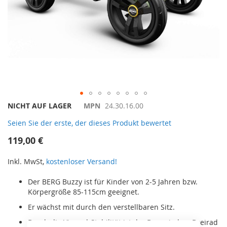
Zum
NICHT AUF LAGER
MPN
24.30.16.00
Anfang
Seien Sie der erste, der dieses Produkt bewertet
der
Bildergalerie
119,00 €
springen
Inkl. MwSt,
kostenloser Versand!
Der BERG Buzzy ist für Kinder von 2-5 Jahren bzw.
Körpergröße 85-115cm geeignet.
Er wächst mit durch den verstellbaren Sitz.
Durch die Vierrad-Stabilität ist der Buzzy jedem Dreirad