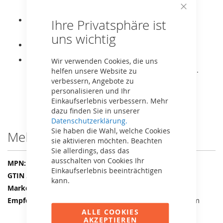
überlegen.
Close
Das Direct-Drive-System ermöglicht intuitives,
Ihre Privatsphäre ist
Cookie
müheloses und schnelles Pedaltreten.
Bar
uns wichtig
Es kann vorwärts und rückwärts gefahren werden.
Er ist mit komfortablen und leisen Massivreifen
Wir verwenden Cookies, die uns
ausgestattet, so kann kein platter Reifen passieren.
helfen unsere Website zu
verbessern, Angebote zu
personalisieren und Ihr
Einkaufserlebnis verbessern. Mehr
dazu finden Sie in unserer
Datenschutzerklärung.
Sie haben die Wahl, welche Cookies
Mehr Informationen
sie aktivieren möchten. Beachten
Sie allerdings, dass das
ausschalten von Cookies Ihr
Mehr
24.30.16.00
Einkaufserlebnis beeinträchtigen
Informationen
8715839105063
kann.
BERG
2-5 Jahre / 85-115 cm
ALLE COOKIES
AKZEPTIEREN