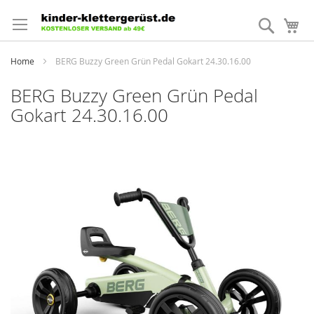
Direkt
zum
Suche
Me
Inhalt
Home
BERG Buzzy Green Grün Pedal Gokart 24.30.16.00
BERG Buzzy Green Grün Pedal
Gokart 24.30.16.00
Zum
Ende
der
Bildergalerie
springen