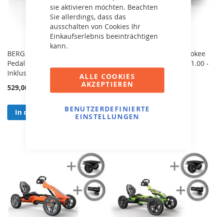
sie aktivieren möchten. Beachten
Sie allerdings, dass das
ausschalten von Cookies Ihr
Einkaufserlebnis beeinträchtigen
kann.
BERG Rally 2.0 APX Blue BFR
BERG Rally 2.0 Jeep Cherokee
Pedal Gokart 24.40.02.00 -
BFR Pedal Gokart 24.40.11.00 -
Inklusive Soundbox!
Inklusive Soundbox!
ALLE COOKIES
AKZEPTIEREN
529,00 €
569,00 €
BENUTZERDEFINIERTE
In den Warenkorb
In den Warenkorb
EINSTELLUNGEN