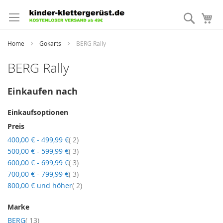
Direkt
zum
Suche
Me
Inhalt
Home
Gokarts
BERG Rally
BERG Rally
Einkaufen nach
Einkaufsoptionen
Preis
Artikel
400,00 €
-
499,99 €
2
Artikel
500,00 €
-
599,99 €
3
Artikel
600,00 €
-
699,99 €
3
Artikel
700,00 €
-
799,99 €
3
Artikel
800,00 €
und höher
2
Marke
Artikel
BERG
13