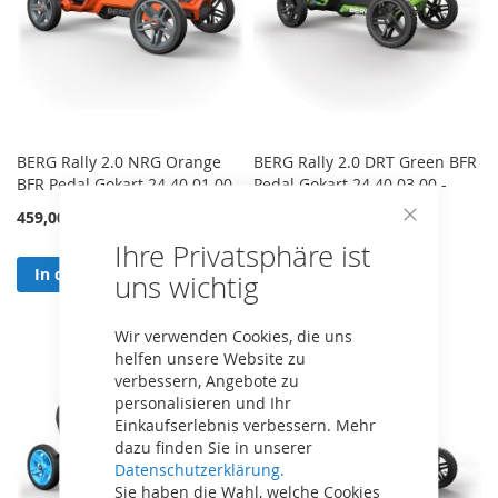
BERG Rally 2.0 NRG Orange
BERG Rally 2.0 DRT Green BFR
BFR Pedal Gokart 24.40.01.00
Pedal Gokart 24.40.03.00 -
Inklusive Soundbox!
459,00 €
Close
499,00 €
Ihre Privatsphäre ist
Cookie
Bar
In den Warenkorb
uns wichtig
In den Warenkorb
Wir verwenden Cookies, die uns
helfen unsere Website zu
verbessern, Angebote zu
personalisieren und Ihr
Einkaufserlebnis verbessern. Mehr
dazu finden Sie in unserer
Datenschutzerklärung.
Sie haben die Wahl, welche Cookies