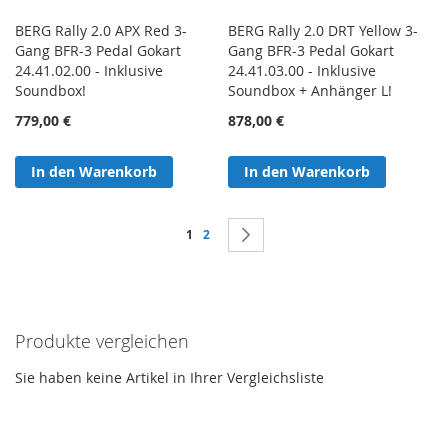
BERG Rally 2.0 APX Red 3-
BERG Rally 2.0 DRT Yellow 3-
Gang BFR-3 Pedal Gokart
Gang BFR-3 Pedal Gokart
24.41.02.00 - Inklusive
24.41.03.00 - Inklusive
Soundbox!
Soundbox + Anhänger L!
779,00 €
878,00 €
In den Warenkorb
In den Warenkorb
Seite
Sie lesen gerade Seite
Seite
Seite
Weiter
1
2
Produkte vergleichen
Sie haben keine Artikel in Ihrer Vergleichsliste