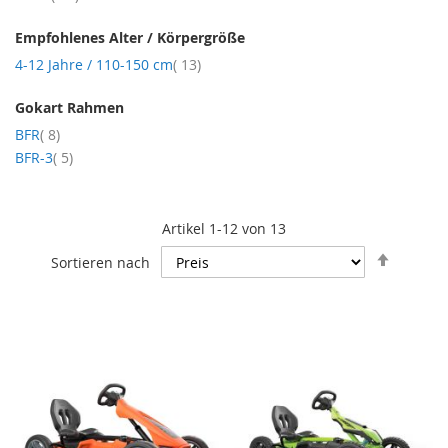
Empfohlenes Alter / Körpergröße
Artikel
4-12 Jahre / 110-150 cm
13
Gokart Rahmen
Artikel
BFR
8
Artikel
BFR-3
5
Artikel
1
-
12
von
13
In
Sortieren nach
absteig
Reihenf