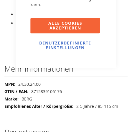
kann.
müheloses und schnelles Pedaltreten.
Es kann vorwärts und rückwärts gefahren werden.
ALLE COOKIES
Er ist mit komfortablen und leisen Massivreifen
AKZEPTIEREN
ausgestattet, so kann kein platter Reifen passieren.
BENUTZERDEFINIERTE
EINSTELLUNGEN
Mehr Informationen
Mehr
24.30.24.00
Informationen
8715839106176
BERG
2-5 Jahre / 85-115 cm