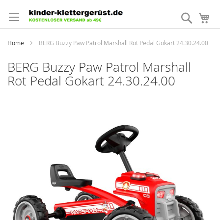
Direkt
zum
Suche
Me
Inhalt
Home
BERG Buzzy Paw Patrol Marshall Rot Pedal Gokart 24.30.24.00
BERG Buzzy Paw Patrol Marshall
Rot Pedal Gokart 24.30.24.00
Zum
Ende
der
Bildergalerie
springen