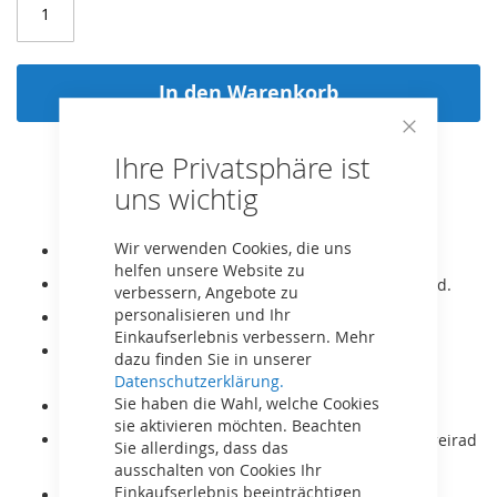
In den Warenkorb
Close
Ihre Privatsphäre ist
Cookie
Bar
uns wichtig
Wir verwenden Cookies, die uns
Limitierte Edition zum Paw Patrol Kinofilm!
helfen unsere Website zu
Inklusive Soundbox mit Fahrgeräuschen im Lenkrad.
verbessern, Angebote zu
personalisieren und Ihr
Inklusive LED Beleuchtung.
Einkaufserlebnis verbessern. Mehr
Der BERG Buzzy ist für Kinder von 2-5 Jahren bzw.
dazu finden Sie in unserer
Körpergröße 85-115cm geeignet.
Datenschutzerklärung.
Sie haben die Wahl, welche Cookies
Er wächst mit durch den verstellbaren Sitz.
sie aktivieren möchten. Beachten
Durch die Vierrad-Stabilität ist der Buzzy jedem Dreirad
Sie allerdings, dass das
überlegen.
ausschalten von Cookies Ihr
Einkaufserlebnis beeinträchtigen
Das Direct-Drive-System ermöglicht intuitives,