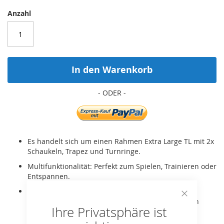
Anzahl
In den Warenkorb
Es handelt sich um einen Rahmen Extra Large TL mit 2x
Schaukeln, Trapez und Turnringe.
Multifunktionalität: Perfekt zum Spielen, Trainieren oder
Entspannen.
Modernes Design: Mit ihrem minimalistischen,
modernen Look passt die PlayBase perfekt in jeden
Close
Ihre Privatsphäre ist
Cookie
Garten und ist ein echter Hingucker.
Bar