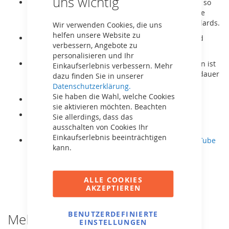
uns wichtig
Sicherheit an erster Stelle: Alle Komponenten sind so
konzipiert, dass Sicherheit oberste Priorität hat. Die
PlayBase erfüllt alle notwendigen Sicherheitsstandards.
Wir verwenden Cookies, die uns
helfen unsere Website zu
Stabile Verankerung ohne Beton: Der Rahmen wird
verbessern, Angebote zu
einfach im Boden verankert.
personalisieren und Ihr
Langlebiger Rahmen: Die robuste Stahlkonstruktion ist
Einkaufserlebnis verbessern. Mehr
wetterfest, pflegeleicht und für eine lange Lebensdauer
dazu finden Sie in unserer
ausgelegt.
Datenschutzerklärung.
Sie haben die Wahl, welche Cookies
Geeignet für die ganze Familie.
sie aktivieren möchten. Beachten
Der Rahmen Extra Large hat die Maße (LxBxH)
Sie allerdings, dass das
475x100x245 cm.
ausschalten von Cookies Ihr
Einkaufserlebnis beeinträchtigen
Die Aufbauanleitung können Sie als
Video bei YouTube
kann.
ansehen
oder als
Handbuch hier herunterladen.
ALLE COOKIES
AKZEPTIEREN
BENUTZERDEFINIERTE
Mehr Informationen
EINSTELLUNGEN