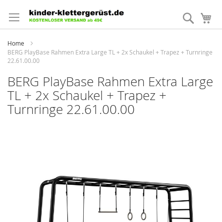
Direkt
zum
Suche
Me
Inhalt
Home
BERG PlayBase Rahmen Extra Large TL + 2x Schaukel + Trapez + Turnringe
22.61.00.00
BERG PlayBase Rahmen Extra Large
TL + 2x Schaukel + Trapez +
Turnringe 22.61.00.00
Zum
Ende
der
Bildergalerie
springen