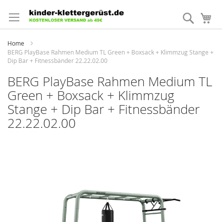
Direkt
zum
Suche
Me
Inhalt
Home
BERG PlayBase Rahmen Medium TL Green + Boxsack + Klimmzug Stange +
Dip Bar + Fitnessbänder 22.22.02.00
BERG PlayBase Rahmen Medium TL
Green + Boxsack + Klimmzug
Stange + Dip Bar + Fitnessbänder
22.22.02.00
Zum
Ende
der
Bildergalerie
springen