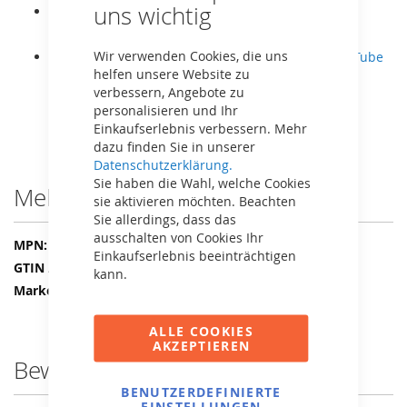
Bar
uns wichtig
Der Rahmen Medium hat die Maße (LxBxH)
285x100x245 cm.
Wir verwenden Cookies, die uns
Die Aufbauanleitung können Sie als
Video bei YouTube
helfen unsere Website zu
ansehen
oder als
Handbuch hier herunterladen.
verbessern, Angebote zu
personalisieren und Ihr
Einkaufserlebnis verbessern. Mehr
dazu finden Sie in unserer
Datenschutzerklärung.
Sie haben die Wahl, welche Cookies
Mehr Informationen
sie aktivieren möchten. Beachten
Sie allerdings, dass das
ausschalten von Cookies Ihr
Mehr
22.22.02.00
Einkaufserlebnis beeinträchtigen
Informationen
8715839106534
kann.
BERG
ALLE COOKIES
AKZEPTIEREN
Bewertungen
BENUTZERDEFINIERTE
EINSTELLUNGEN