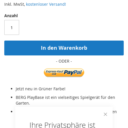
Inkl. MwSt,
kostenloser Versand!
Anzahl
In den Warenkorb
Jetzt neu in Grüner Farbe!
BERG PlayBase ist ein vielseitiges Spielgerät für den
Garten.
Es handelt sich um einen Rahmen Medium TL Green
mit Boxsack, Klimmzug Stange, Dip Bar und
Close
Ihre Privatsphäre ist
Fitnessbänder.
Cookie