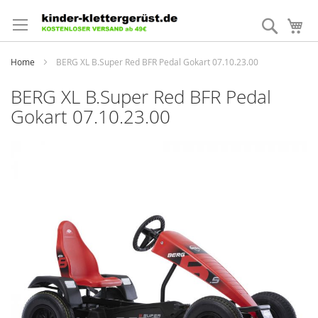
Direkt
zum
Suche
Me
Inhalt
Home
BERG XL B.Super Red BFR Pedal Gokart 07.10.23.00
BERG XL B.Super Red BFR Pedal
Gokart 07.10.23.00
Zum
Ende
der
Bildergalerie
springen