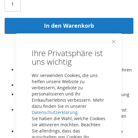
In den Warenkorb
Close
Ihre Privatsphäre ist
Cookie
Bar
uns wichtig
Der BERG XL ist für Kinder und Erwachsene ab 5 Jahren
Wir verwenden Cookies, die uns
bzw. Körpergröße 125-190cm geeignet.
helfen unsere Website zu
Er wächst mit dank verstellbarem Sitz
verbessern, Angebote zu
personalisieren und Ihr
Sehr robuster Rahmen, auch für gewerbliche Nutzung
Einkaufserlebnis verbessern. Mehr
geeignet
dazu finden Sie in unserer
Mit dem BFR System kann mit den Pedalen gebremst
Datenschutzerklärung.
werden und nach dem Stillstand rückwärts gefahren
Sie haben die Wahl, welche Cookies
werden
sie aktivieren möchten. Beachten
Sie allerdings, dass das
Er ist mit komfortablen Luftreifen und Pendelachse
ausschalten von Cookies Ihr
ausgestattet