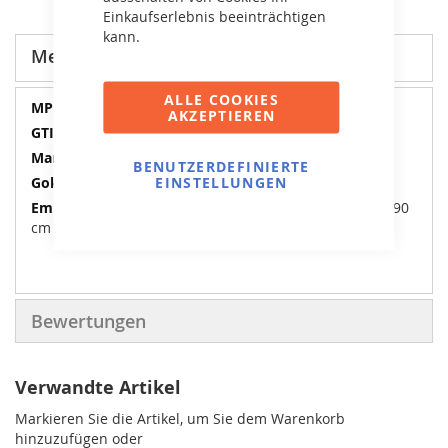
Einkaufserlebnis beeinträchtigen
kann.
Mehr Informationen
ALLE COOKIES
Mehr
07.10.23.00
AKZEPTIEREN
Informationen
8715839063486
BERG
BENUTZERDEFINIERTE
EINSTELLUNGEN
BFR
5-99 Jahre / 125-190
cm
Bewertungen
Verwandte Artikel
Markieren Sie die Artikel, um Sie dem Warenkorb
hinzuzufügen oder