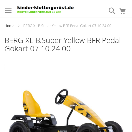
Direkt
zum
Suche
Me
Inhalt
Home
BERG XL B.Super Yellow BFR Pedal Gokart 07.10.24.00
BERG XL B.Super Yellow BFR Pedal
Gokart 07.10.24.00
Zum
Ende
der
Bildergalerie
springen