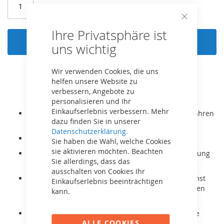
Close
Ihre Privatsphäre ist
Cookie
In den Warenkorb
Bar
uns wichtig
Wir verwenden Cookies, die uns
helfen unsere Website zu
verbessern, Angebote zu
personalisieren und Ihr
Einkaufserlebnis verbessern. Mehr
Der BERG XL ist für Kinder und Erwachsene ab 5 Jahren
dazu finden Sie in unserer
bzw. Körpergröße 125-190cm geeignet.
Datenschutzerklärung.
Er wächst mit dank verstellbarem Sitz
Sie haben die Wahl, welche Cookies
sie aktivieren möchten. Beachten
Sehr robuster Rahmen, auch für gewerbliche Nutzung
Sie allerdings, dass das
geeignet
ausschalten von Cookies Ihr
Mit dem BFR System kann mit den Pedalen gebremst
Einkaufserlebnis beeinträchtigen
werden und nach dem Stillstand rückwärts gefahren
kann.
werden
Er ist mit komfortablen Luftreifen und Pendelachse
ALLE COOKIES
ausgestattet