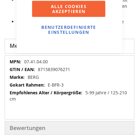
werden und nach dem Stillstand rückwärts gefahren
ALLE COOKIES
AKZEPTIEREN
werden.
Er ist mit komfortablen Luftreifen und Pendelachse
BENUTZERDEFINIERTE
ausgestattet.
EINSTELLUNGEN
Mehr Informationen
Mehr
07.41.04.00
Informationen
8715839076271
BERG
E-BFR-3
5-99 Jahre / 125-210
cm
Bewertungen