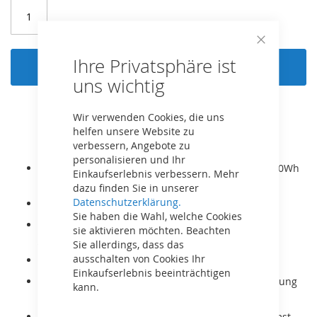
Close
Ihre Privatsphäre ist
Cookie
In den Warenkorb
Bar
uns wichtig
Wir verwenden Cookies, die uns
helfen unsere Website zu
verbessern, Angebote zu
personalisieren und Ihr
Ausgestattet mit einem 250W Elektromotor und 240Wh
Einkaufserlebnis verbessern. Mehr
Akku zur Tretunterstützung.
dazu finden Sie in unserer
Datenschutzerklärung.
Mit 3-Gang-Schaltung.
Sie haben die Wahl, welche Cookies
Der BERG XXL ist für Kinder und Erwachsene ab 5
sie aktivieren möchten. Beachten
Jahren bzw. Körpergröße 125-210cm geeignet.
Sie allerdings, dass das
ausschalten von Cookies Ihr
Er wächst mit dank verstellbarem Sitz.
Einkaufserlebnis beeinträchtigen
Sehr robuster Rahmen, auch für gewerbliche Nutzung
kann.
geeignet.
Mit dem BFR System kann mit den Pedalen gebremst