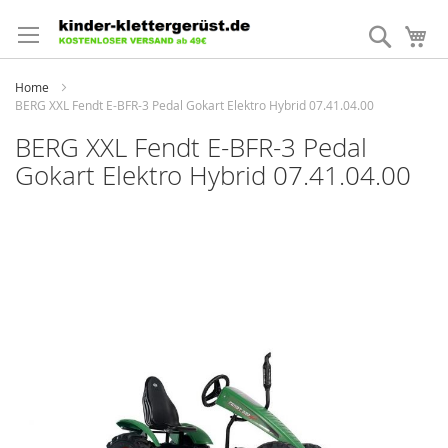
Direkt
zum
Suche
Me
Inhalt
Home
BERG XXL Fendt E-BFR-3 Pedal Gokart Elektro Hybrid 07.41.04.00
BERG XXL Fendt E-BFR-3 Pedal
Gokart Elektro Hybrid 07.41.04.00
Zum
Ende
der
Bildergalerie
springen