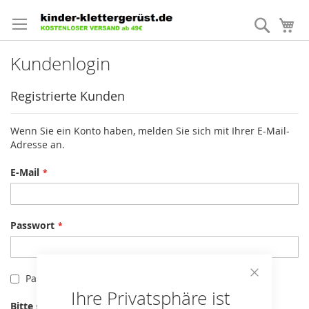
Direkt
zum
Suche
Me
Inhalt
Kundenlogin
Registrierte Kunden
Wenn Sie ein Konto haben, melden Sie sich mit Ihrer E-Mail-
Adresse an.
E-Mail
Passwort
Passwort anzeigen
Close
Ihre Privatsphäre ist
Cookie
Bitte geben Sie die Buchstaben und Zahlen unten ein
Bar