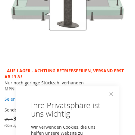
Zum
AUF LAGER - ACHTUNG BETRIEBSFERIEN, VERSAND ERST
Anfang
AB 13.8.!
der
Nur noch geringe Stückzahl vorhanden
Bildergalerie
MPN
56.30.30.30
springen
Seien Sie der erste, der dieses Produkt bewertet
Close
Ihre Privatsphäre ist
Cookie
31,34 €
Bar
Sonderangebot
uns wichtig
32,99 €
UVP
(Günstigster nicht reduzierter Preis der vergangenen 30 Tage: 32.99€)
Wir verwenden Cookies, die uns
helfen unsere Website zu