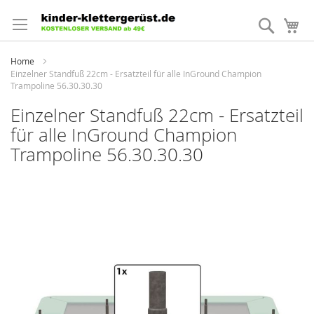
Direkt
zum
Suche
Me
Inhalt
Home
Einzelner Standfuß 22cm - Ersatzteil für alle InGround Champion
Trampoline 56.30.30.30
Einzelner Standfuß 22cm - Ersatzteil
für alle InGround Champion
Trampoline 56.30.30.30
Zum
Ende
der
Bildergalerie
springen