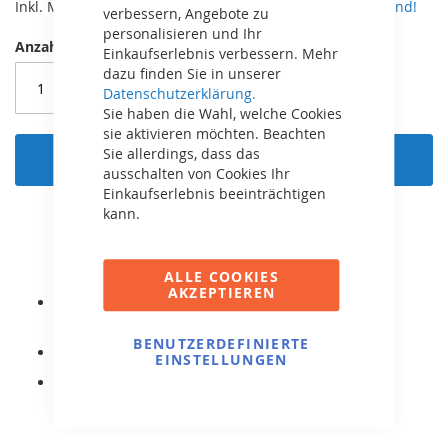
Inkl. MwSt,
zzgl. 5,90€ Versand. Ab 49€ kostenloser Versand!
verbessern, Angebote zu
personalisieren und Ihr
Anzahl
Einkaufserlebnis verbessern. Mehr
dazu finden Sie in unserer
Datenschutzerklärung.
Sie haben die Wahl, welche Cookies
sie aktivieren möchten. Beachten
Sie allerdings, dass das
In den Warenkorb
ausschalten von Cookies Ihr
Einkaufserlebnis beeinträchtigen
kann.
ALLE COOKIES
AKZEPTIEREN
Ersatz-Standfuß für alle InGround Champion
Trampoline.
BENUTZERDEFINIERTE
Länge der Fußes: 22 cm.
EINSTELLUNGEN
Original BERG Ersatzteil.