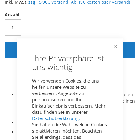
Inkl. MwSt,
zzgl. 5,90€ Versand. Ab 49€ kostenloser Versand!
Anzahl
In den Warenkorb
Close
Ihre Privatsphäre ist
Cookie
Bar
uns wichtig
Wir verwenden Cookies, die uns
helfen unsere Website zu
verbessern, Angebote zu
Passend für das BERG Sicherheitsnetz Deluxe von allen
personalisieren und Ihr
Regular und InGround Champion und Elite Trampolinen
Einkaufserlebnis verbessern. Mehr
mit Rundrohrrahmen ab Baujahr 2015.
dazu finden Sie in unserer
(270/330/380/480, Grand 350/470/520, Ultim 330)
Datenschutzerklärung.
Original BERG Ersatzteil!
Sie haben die Wahl, welche Cookies
sie aktivieren möchten. Beachten
Es handelt sich lediglich um ein oberes Rohr.
Sie allerdings, dass das