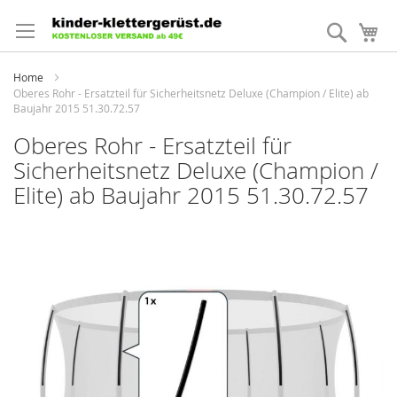
Direkt
zum
Suche
Me
Inhalt
Home
Oberes Rohr - Ersatzteil für Sicherheitsnetz Deluxe (Champion / Elite) ab
Baujahr 2015 51.30.72.57
Oberes Rohr - Ersatzteil für
Sicherheitsnetz Deluxe (Champion /
Elite) ab Baujahr 2015 51.30.72.57
Zum
Ende
der
Bildergalerie
springen