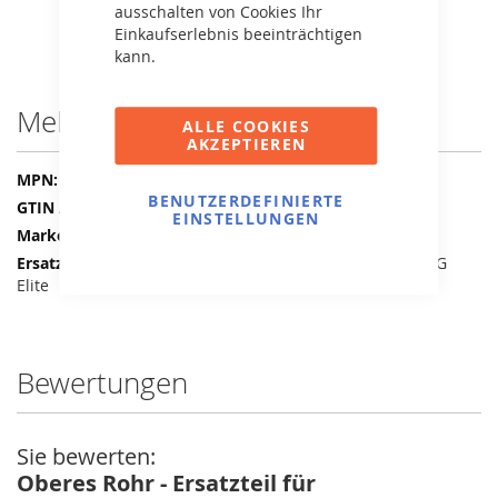
ausschalten von Cookies Ihr
Einkaufserlebnis beeinträchtigen
kann.
Mehr Informationen
ALLE COOKIES
AKZEPTIEREN
Mehr
51.30.72.57
BENUTZERDEFINIERTE
Informationen
8715839075045
EINSTELLUNGEN
BERG
BERG Champion, BERG
Elite
Bewertungen
Sie bewerten:
Oberes Rohr - Ersatzteil für