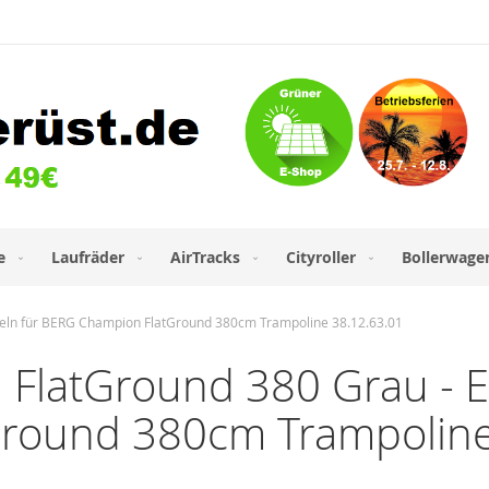
e
Laufräder
AirTracks
Cityroller
Bollerwage
nzeln für BERG Champion FlatGround 380cm Trampoline 38.12.63.01
latGround 380 Grau - Ers
round 380cm Trampoline