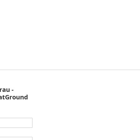
rau -
latGround