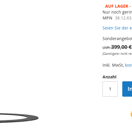
AUF LAGER - 
Nur noch geri
MPN
38.12.63
Seien Sie der 
Sonderangebo
399,00 €
UVP
(Günstigster nicht r
Inkl. MwSt,
kos
Anzahl
I