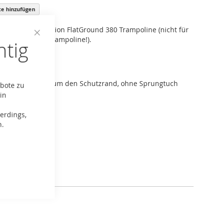
ste hinzufügen
für BERG Champion FlatGround 380 Trampoline (nicht für
oder InGround Trampoline!).
htig
Close
Cookie
BERG Ersatzteil!
Bar
chutzrand.
lt sich lediglich um den Schutzrand, ohne Sprungtuch
ebote zu
hmen.
in
erdings,
n.