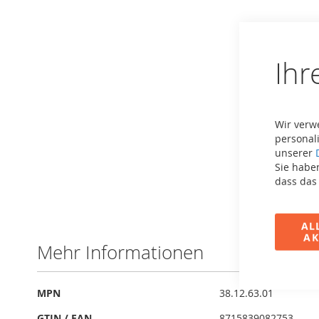
Ihr
Wir verw
personali
unserer
Sie haben
dass das
Zum
Anfang
AL
der
AK
Bildergalerie
Mehr Informationen
springen
Mehr
MPN
38.12.63.01
Informationen
GTIN / EAN
8715839082753