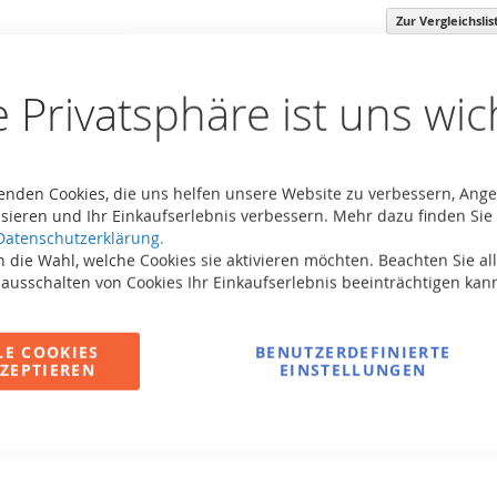
Zur Vergleichsli
Passend 
Regular 
e Privatsphäre ist uns wic
Original 
Ersatz-S
Es hande
enden Cookies, die uns helfen unsere Website zu verbessern, Ang
oder Ra
sieren und Ihr Einkaufserlebnis verbessern. Mehr dazu finden Sie 
Datenschutzerklärung.
 die Wahl, welche Cookies sie aktivieren möchten. Beachten Sie all
 ausschalten von Cookies Ihr Einkaufserlebnis beeinträchtigen kan
LE COOKIES
BENUTZERDEFINIERTE
ZEPTIEREN
EINSTELLUNGEN