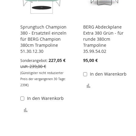
Sprungtuch Champion
BERG Abdeckplane
380 - Ersatzteil einzeln
Extra 380 Grün - für
für BERG Champion
runde 380cm
380cm Trampoline
Trampoline
51.30.12.30
35.99.54.02
227,05 €
95,00 €
Sonderangebot
239,00 €
UVP
(Günstigster nicht reduzierter
In den Warenkorb
Preis der vergangenen 30 Tage:
Zur Vergleichsliste 
239€)
In den Warenkorb
Zur Vergleichsliste hinzufügen
 hinzufügen