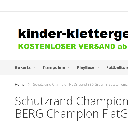
Direkt
zum
Inhalt
Gokarts
Trampoline
PlayBase
Fußballtor
Home
Schutzrand Champion FlatGround 380 Grau - Ersatzteil ei
Schutzrand Champion F
BERG Champion FlatG