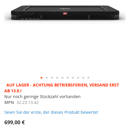
Zum
AUF LAGER - ACHTUNG BETRIEBSFERIEN, VERSAND ERST
Anfang
AB 13.8.!
der
Nur noch geringe Stückzahl vorhanden
Bildergalerie
MPN
32.23.13.42
springen
Seien Sie der erste, der dieses Produkt bewertet
699,00 €