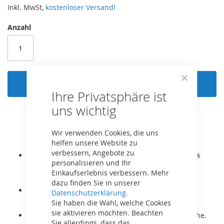
Inkl. MwSt,
kostenloser Versand!
Anzahl
In den Warenkorb
Close
Ihre Privatsphäre ist
Cookie
Bar
uns wichtig
Wir verwenden Cookies, die uns
helfen unsere Website zu
verbessern, Angebote zu
Neuheit: Jetzt mit AirFlow Sprungtuch, welches 70%
personalisieren und Ihr
mehr Luft durchlässt und noch höhere Sprünge
Einkaufserlebnis verbessern. Mehr
ermöglicht.
dazu finden Sie in unserer
Sport-Variante ohne Sicherheitsnetz für junge
Datenschutzerklärung.
Erwachsene ab 14 Jahren!
Sie haben die Wahl, welche Cookies
sie aktivieren möchten. Beachten
Einfaches Betreten durch die niedrige Einstiegshöhe.
Sie allerdings, dass das