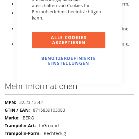
Extra große Sprungfläche durch die rechteckige Form.
ausschalten von Cookies Ihr
Einkaufserlebnis beeinträchtigen
Mit GoldSpring-Solo Federn für besonders hohen
kann.
Spungkomfort.
Eine dicke PVC-Schicht oben und unten sorgt für eine
lange Lebensdauer des Schutzrandes.
ALLE COOKIES
AKZEPTIEREN
Sehr stabil und sehr gutes Preis-Leistungs-Verhältnis.
BENUTZERDEFINIERTE
EINSTELLUNGEN
Mehr Informationen
Mehr
32.23.13.42
Informationen
8715839103083
BERG
InGround
Rechteckig