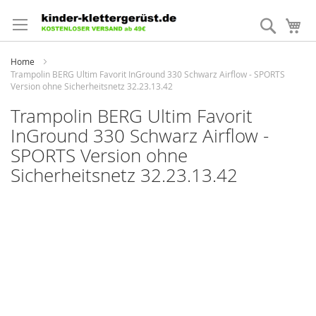
Direkt
zum
Suche
Me
Inhalt
Home
Trampolin BERG Ultim Favorit InGround 330 Schwarz Airflow - SPORTS
Version ohne Sicherheitsnetz 32.23.13.42
Trampolin BERG Ultim Favorit
InGround 330 Schwarz Airflow -
SPORTS Version ohne
Sicherheitsnetz 32.23.13.42
Zum
Ende
der
Bildergalerie
springen