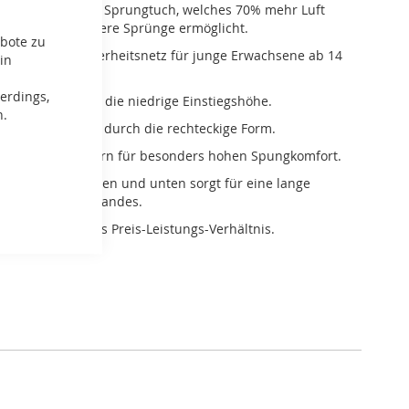
 Jetzt mit AirFlow Sprungtuch, welches 70% mehr Luft
st und noch höhere Sprünge ermöglicht.
ebote zu
riante ohne Sicherheitsnetz für junge Erwachsene ab 14
in
erdings,
s Betreten durch die niedrige Einstiegshöhe.
n.
oße Sprungfläche durch die rechteckige Form.
Spring-Solo Federn für besonders hohen Spungkomfort.
ke PVC-Schicht oben und unten sorgt für eine lange
uer des Schutzrandes.
bil und sehr gutes Preis-Leistungs-Verhältnis.