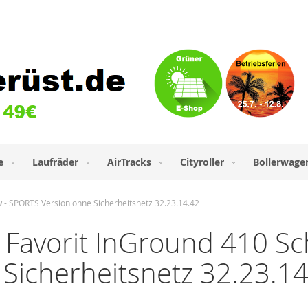
e
Laufräder
AirTracks
Cityroller
Bollerwage
 - SPORTS Version ohne Sicherheitsnetz 32.23.14.42
Favorit InGround 410 Sch
Sicherheitsnetz 32.23.14