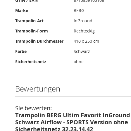
GTIN / EAN
8715839103168
Marke
BERG
Trampolin-Art
InGround
Trampolin-Form
Rechteckig
Trampolin Durchmesser
410 x 250 cm
Farbe
Schwarz
Sicherheitsnetz
ohne
Bewertungen
Sie bewerten:
Trampolin BERG Ultim Favorit InGround
Schwarz Airflow - SPORTS Version ohne
Sicherheitsnetz 32.23.14.42