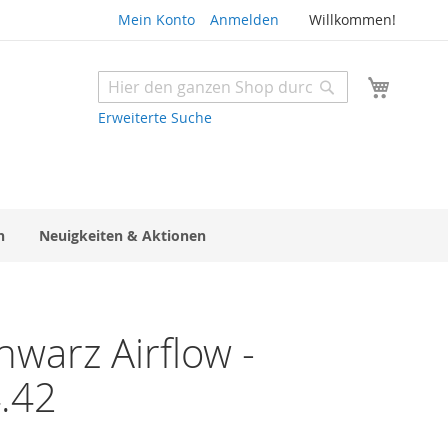
Mein Konto
Anmelden
Willkommen!
Mein W
Suche
Suche
Erweiterte Suche
n
Neuigkeiten & Aktionen
warz Airflow -
.42