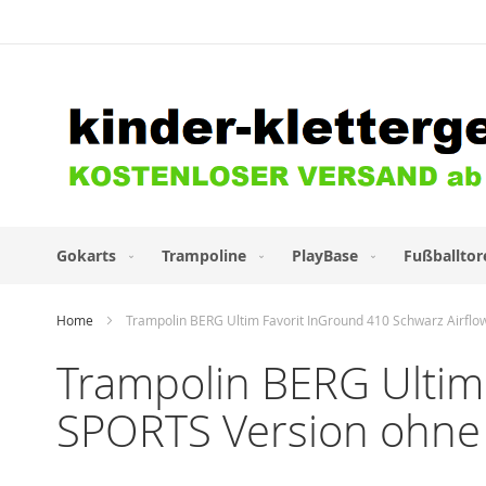
Direkt
zum
Inhalt
Gokarts
Trampoline
PlayBase
Fußballtor
Home
Trampolin BERG Ultim Favorit InGround 410 Schwarz Airflow
Trampolin BERG Ultim 
SPORTS Version ohne 