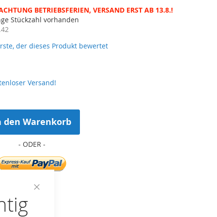
ACHTUNG BETRIEBSFERIEN, VERSAND ERST AB 13.8.!
nge Stückzahl vorhanden
.42
erste, der dieses Produkt bewertet
tenloser Versand!
n den Warenkorb
htig
Close
ste hinzufügen
Cookie
Bar