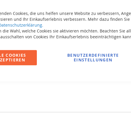
Neuheit:
durchläs
enden Cookies, die uns helfen unsere Website zu verbessern, Ang
Sport-Va
sieren und Ihr Einkaufserlebnis verbessern. Mehr dazu finden Sie 
Jahren!
Datenschutzerklärung.
 die Wahl, welche Cookies sie aktivieren möchten. Beachten Sie all
Einfache
 ausschalten von Cookies Ihr Einkaufserlebnis beeinträchtigen kan
Extra gr
Mit Gold
LE COOKIES
BENUTZERDEFINIERTE
Eine dic
ZEPTIEREN
EINSTELLUNGEN
Lebensda
Sehr sta