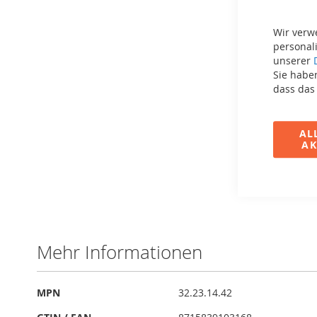
Wir verw
personali
unserer
Sie haben
dass das
AL
AK
Zum
Anfang
der
Bildergalerie
Mehr Informationen
springen
Mehr
MPN
32.23.14.42
Informationen