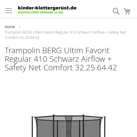
Direkt
zum
Suche
Me
Inhalt
Home
Trampolin BERG Ultim Favorit Regular 410 Schwarz Airflow + Safety Net
Comfort 32.25.64.42
Trampolin BERG Ultim Favorit
Regular 410 Schwarz Airflow +
Safety Net Comfort 32.25.64.42
Zum
Ende
der
Bildergalerie
springen