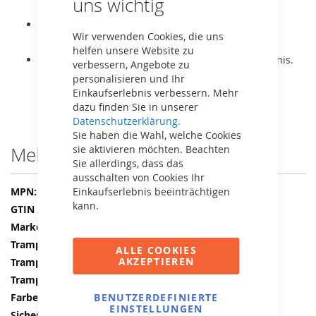
uns wichtig
lange Lebensdauer des Schutzrandes.
Selbstschließendes Sicherheitsnetz und dicke
Wir verwenden Cookies, die uns
Schaumstoffpolster um die Pfosten.
helfen unsere Website zu
Sehr stabil und sehr gutes Preis-Leistungs-Verhältnis.
verbessern, Angebote zu
personalisieren und Ihr
Einkaufserlebnis verbessern. Mehr
dazu finden Sie in unserer
Datenschutzerklärung.
Sie haben die Wahl, welche Cookies
Mehr Informationen
sie aktivieren möchten. Beachten
Sie allerdings, dass das
ausschalten von Cookies Ihr
Mehr
32.25.64.42
Einkaufserlebnis beeinträchtigen
Informationen
kann.
8715839103229
BERG
Regular
ALLE COOKIES
AKZEPTIEREN
Rechteckig
410 x 250 cm
Schwarz
BENUTZERDEFINIERTE
EINSTELLUNGEN
Safety Net Comfort