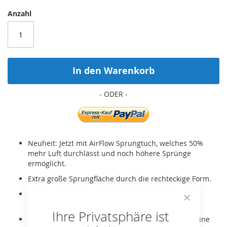
Anzahl
In den Warenkorb
Neuheit: Jetzt mit AirFlow Sprungtuch, welches 50%
mehr Luft durchlässt und noch höhere Sprünge
ermöglicht.
Extra große Sprungfläche durch die rechteckige Form.
Mit GoldSpring-Solo Federn für besonders hohen
Spungkomfort.
Close
Ihre Privatsphäre ist
Cookie
Eine dicke PVC-Schicht oben und unten sorgt für eine
Bar