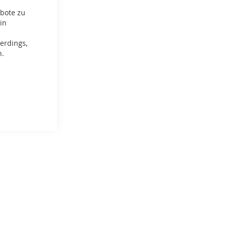
ebote zu
in
erdings,
n.