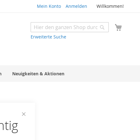
Mein Konto
Anmelden
Willkommen!
Mein W
Suche
Suche
Erweiterte Suche
n
Neuigkeiten & Aktionen
htig
Close
Cookie
Bar