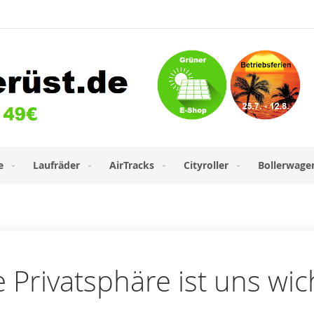
e
Laufräder
AirTracks
Cityroller
Bollerwage
e Privatsphäre ist uns wic
l-Adresse an.