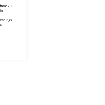
ebote zu
in
erdings,
n.