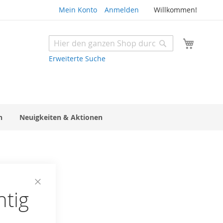
Mein Konto
Anmelden
Willkommen!
Mein W
Suche
Suche
Erweiterte Suche
n
Neuigkeiten & Aktionen
htig
Close
Cookie
Bar