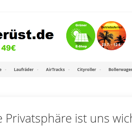
e
Laufräder
AirTracks
Cityroller
Bollerwage
e Privatsphäre ist uns wic
l-Adresse an.